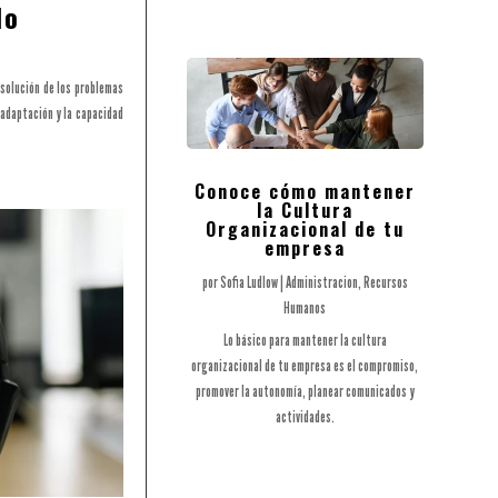
lo
solución de los problemas
 adaptación y la capacidad
Conoce cómo mantener
la Cultura
Organizacional de tu
empresa
por
Sofia Ludlow
|
Administracion
,
Recursos
Humanos
Lo básico para mantener la cultura
organizacional de tu empresa es el compromiso,
promover la autonomía, planear comunicados y
actividades.