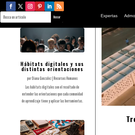
Expertas
Admo
Hábitats digitales y sus
distintas orientaciones
por
Diana González
|
Recursos Humanos
Los hábitats digitales son el resultado de
entender las orientaciones que cada comunidad
de aprendizaje tiene y aplicar las herramientas.
Tr