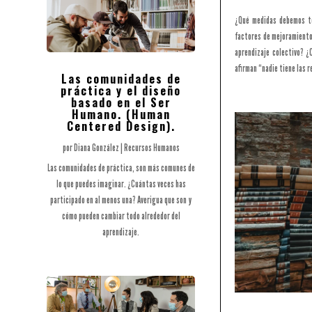
¿Qué medidas debemos to
factores de mejoramiento,
aprendizaje colectivo? 
afirman “nadie tiene las 
Las comunidades de
práctica y el diseño
basado en el Ser
Humano. (Human
Centered Design).
por
Diana González
|
Recursos Humanos
Las comunidades de práctica, son más comunes de
lo que puedes imaginar. ¿Cuántas veces has
participado en al menos una? Averigua que son y
cómo pueden cambiar todo alrededor del
aprendizaje.