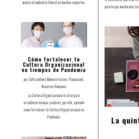
mejora el ambiente laboral en muchos aspectos.
pero no por mucho más ti
Cómo fortalecer tu
Cultura Organizacional
en tiempos de Pandemia
por
Sofia Ludlow
|
Administracion
,
Planeación
,
Recursos Humanos
La Cultura Organizacional es vital para
establecer normas y valores; por ello, aprende
cómo fortalecer tu Cultura Organizacional en
Pandemia.
La quin