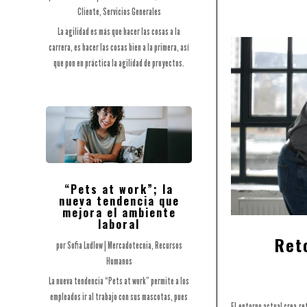
Cliente
,
Servicios Generales
La agilidad es más que hacer las cosas a la
carrera, es hacer las cosas bien a la primera, así
que pon en práctica la agilidad de proyectos.
“Pets at work”; la
nueva tendencia que
mejora el ambiente
laboral
Ret
por
Sofia Ludlow
|
Mercadotecnia
,
Recursos
Humanos
La nueva tendencia “Pets at work” permite a los
empleados ir al trabajo con sus mascotas, pues
El entorno actual crea re