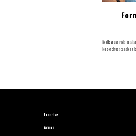
For
Realizar una revisión a l
los continuos cambios a l
Expertas
Admon.