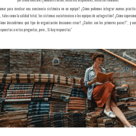
mar para inculcar una conciencia sistémica en un equipo? ¿Cómo podemos integrar nuevas práctic
 tales como la calidad total, los sistemas sociotécnicos o los equipos de autogestión? ¿Cómo superamos
¿Cómo descubrimos qué tipo de organización deseamos crear? ¿Cuáles son los primeros pasos?”, y au
respuestas a estas preguntas, pero… Si hay respuestas”