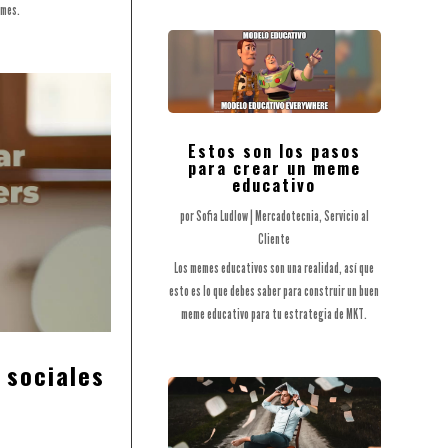
 mes.
Estos son los pasos
para crear un meme
educativo
por
Sofia Ludlow
|
Mercadotecnia
,
Servicio al
Cliente
Los memes educativos son una realidad, así que
esto es lo que debes saber para construir un buen
meme educativo para tu estrategia de MKT.
 sociales