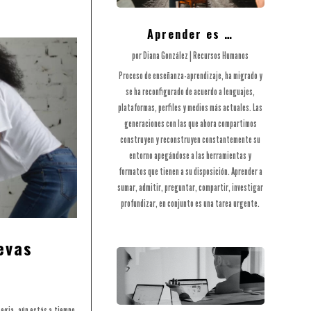
Aprender es …
por
Diana González
|
Recursos Humanos
Proceso de enseñanza-aprendizaje, ha migrado y
se ha reconfigurado de acuerdo a lenguajes,
plataformas, perfiles y medios más actuales. Las
generaciones con las que ahora compartimos
construyen y reconstruyen constantemente su
entorno apegándose a las herramientas y
formatos que tienen a su disposición. Aprender a
sumar, admitir, preguntar, compartir, investigar
profundizar, en conjunto es una tarea urgente.
evas
tegia, aún estás a tiempo,