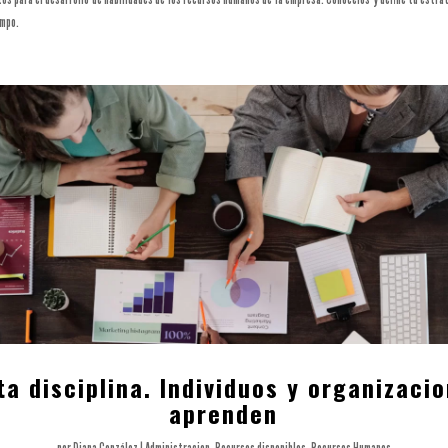
empo.
ta disciplina. Individuos y organizaci
aprenden
por
Diana González
|
Administracion
,
Recursos disponibles
,
Recursos Humanos