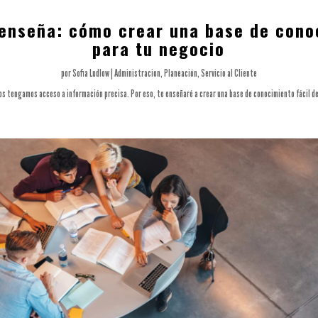
 enseña: cómo crear una base de cono
para tu negocio
por
Sofia Ludlow
|
Administracion
,
Planeación
,
Servicio al Cliente
os tengamos acceso a información precisa. Por eso, te enseñaré a crear una base de conocimiento fácil d