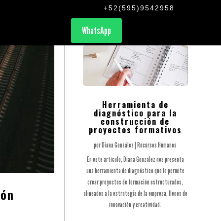
+52(595)9542958
WhatsApp
Herramienta de
diagnóstico para la
construcción de
proyectos formativos
por
Diana González
|
Recursos Humanos
En este artículo, Diana González nos presenta
una herramienta de diagnóstico que le permite
crear proyectos de formación estructurados,
ión
alineados a la estrategia de la empresa, llenos de
innovación y creatividad.