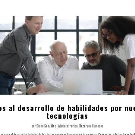
os al desarrollo de habilidades por nu
tecnologías
por
Diana González
|
Administracion
,
Recursos Humanos
tos para el desarrollo de habilidades de los recursos humanos de la empresa. Conócelos y define tu estra