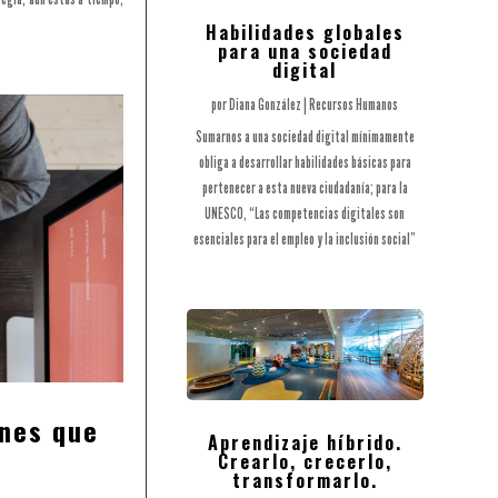
Habilidades globales
para una sociedad
digital
por
Diana González
|
Recursos Humanos
Sumarnos a una sociedad digital mínimamente
obliga a desarrollar habilidades básicas para
pertenecer a esta nueva ciudadanía; para la
UNESCO, “Las competencias digitales son
esenciales para el empleo y la inclusión social”
ones que
Aprendizaje híbrido.
Crearlo, crecerlo,
transformarlo.