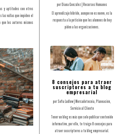
por
Diana González
|
Recursos Humanos
as y aptitudes con otros
El aprendizaje híbrido, aunque no es nuevo, es la
 las vallas que impiden el
respuesta a la petición que los alumnos de hoy
n que los autores mismos
piden a las organizaciones.
8 consejos para atraer
suscriptores a tu blog
empresarial
por
Sofia Ludlow
|
Mercadotecnia
,
Planeación
,
Servicio al Cliente
Tener un blog es más que solo publicar contenido
informativo, por ello, te traigo 8 consejos para
atraer suscriptores a tu blog empresarial.