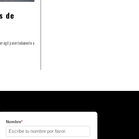
s de
der ágil y acertadamente a
Nombre
*