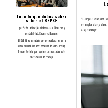
L
Todo lo que debes saber
“La Organización para la
sobre el REPSE
del empleo a largo plazo,
por
Sofia Ludlow
|
Administracion
,
Finanzas y
de aprendizaje”
contabilidad
,
Recursos Humanos
El REPSE es un padrón que necesitarás en esta
nueva normalidad post reforma de outsourcing.
Conoce todo lo que requieres saber sobre este
nueva forma de trabajo.