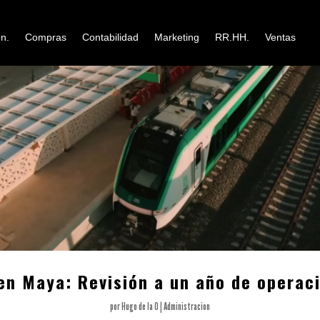
n.
Compras
Contabilidad
Marketing
RR.HH.
Ventas
en Maya: Revisión a un año de operac
por
Hugo de la O
|
Administracion