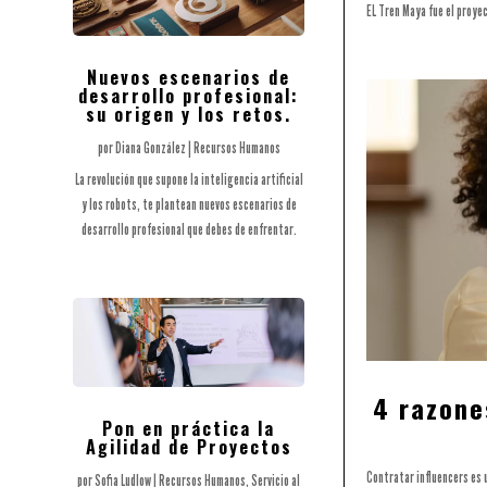
EL Tren Maya fue el proye
Nuevos escenarios de
desarrollo profesional:
su origen y los retos.
por
Diana González
|
Recursos Humanos
La revolución que supone la inteligencia artificial
y los robots, te plantean nuevos escenarios de
desarrollo profesional que debes de enfrentar.
4 razone
Pon en práctica la
Agilidad de Proyectos
Contratar influencers es 
por
Sofia Ludlow
|
Recursos Humanos
,
Servicio al