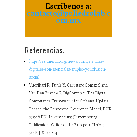
Escríbenos a:
contacto@poliedrolab.c
om.mx
Referencias.
https://es.unesco.org/news/competencias-
digitales-son-esenciales-empleo-y-inclusion-
social
Vuorikari R, Punie Y, Carretero Gomez S and
Van Den Brande G. DigComp 2.0: The Digital
Competence Framework for Citizens. Update
Phase 1: the Conceptual Reference Model. EUR
27948 EN. Luxembourg (Luxembourg):
Publications Office of the European Union;
2016. JRC101254