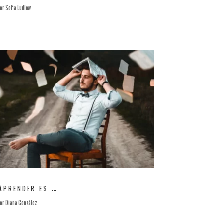
por
Sofia Ludlow
Aprender es …
por
Diana González