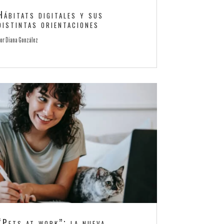
Hábitats digitales y sus
distintas orientaciones
por
Diana González
“Pets at work”; la nueva