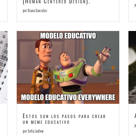
(Human Centered Design).
por
Diana González
Estos son los pasos para crear
un meme educativo
por
Sofia Ludlow