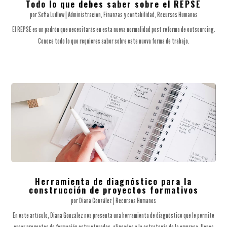
Todo lo que debes saber sobre el REPSE
por
Sofia Ludlow
|
Administracion
,
Finanzas y contabilidad
,
Recursos Humanos
El REPSE es un padrón que necesitarás en esta nueva normalidad post reforma de outsourcing.
Conoce todo lo que requieres saber sobre este nueva forma de trabajo.
Herramienta de diagnóstico para la
construcción de proyectos formativos
por
Diana González
|
Recursos Humanos
En este artículo, Diana González nos presenta una herramienta de diagnóstico que le permite
crear proyectos de formación estructurados, alineados a la estrategia de la empresa, llenos