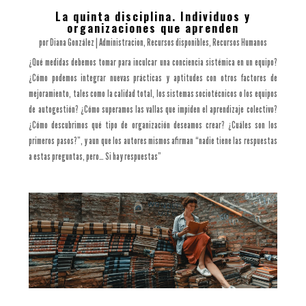
La quinta disciplina. Individuos y
organizaciones que aprenden
por
Diana González
|
Administracion
,
Recursos disponibles
,
Recursos Humanos
¿Qué medidas debemos tomar para inculcar una conciencia sistémica en un equipo?
¿Cómo podemos integrar nuevas prácticas y aptitudes con otros factores de
mejoramiento, tales como la calidad total, los sistemas sociotécnicos o los equipos
de autogestión? ¿Cómo superamos las vallas que impiden el aprendizaje colectivo?
¿Cómo descubrimos qué tipo de organización deseamos crear? ¿Cuáles son los
primeros pasos?”, y aun que los autores mismos afirman “nadie tiene las respuestas
a estas preguntas, pero… Si hay respuestas”