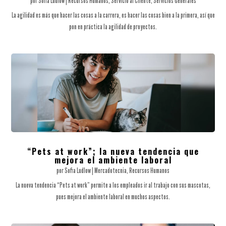
por
Sofia Ludlow
|
Recursos Humanos
,
Servicio al Cliente
,
Servicios Generales
La agilidad es más que hacer las cosas a la carrera, es hacer las cosas bien a la primera, así que
pon en práctica la agilidad de proyectos.
“Pets at work”; la nueva tendencia que
mejora el ambiente laboral
por
Sofia Ludlow
|
Mercadotecnia
,
Recursos Humanos
La nueva tendencia “Pets at work” permite a los empleados ir al trabajo con sus mascotas,
pues mejora el ambiente laboral en muchos aspectos.