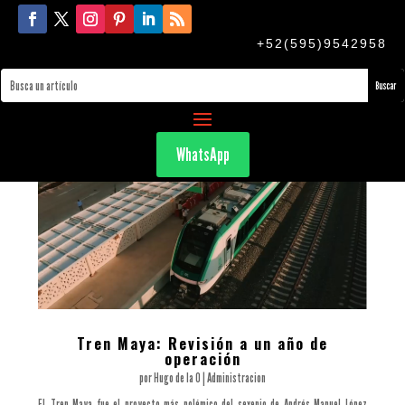
+52(595)9542958
WhatsApp
Tren Maya: Revisión a un año de
operación
por
Hugo de la O
|
Administracion
EL Tren Maya fue el proyecto más polémico del sexenio de Andrés Manuel López