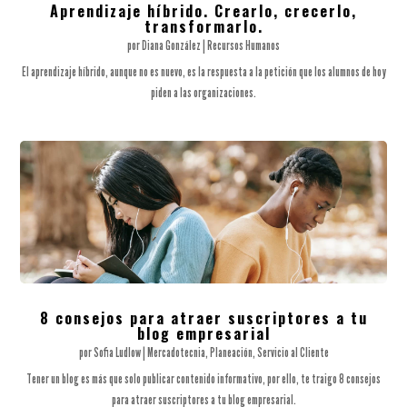
Aprendizaje híbrido. Crearlo, crecerlo,
transformarlo.
por
Diana González
|
Recursos Humanos
El aprendizaje híbrido, aunque no es nuevo, es la respuesta a la petición que los alumnos de hoy
piden a las organizaciones.
8 consejos para atraer suscriptores a tu
blog empresarial
por
Sofia Ludlow
|
Mercadotecnia
,
Planeación
,
Servicio al Cliente
Tener un blog es más que solo publicar contenido informativo, por ello, te traigo 8 consejos
para atraer suscriptores a tu blog empresarial.