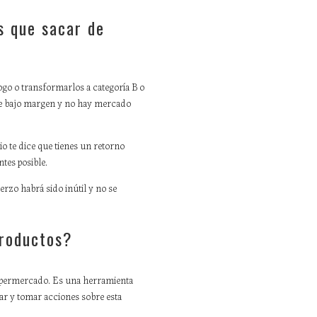
s que sacar de
ogo o transformarlos a categoría B o
iene bajo margen y no hay mercado
io te dice que tienes un retorno
tes posible.
rzo habrá sido inútil y no se
productos?
supermercado. Es una herramienta
ar y tomar acciones sobre esta