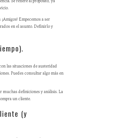
ncia. Se refiere al propósito, ya
vicio.
nte. ¡Amigos! Empecemos a ser
rados en el asunto. Definirlo y
tiempo).
con las situaciones de austeridad
siones. Puedes consultar algo más en
r muchas definiciones y análisis. La
compra un cliente.
liente (y