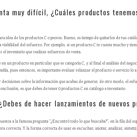
nta muy difícil, ¿Cuáles productos tenemo
ra idea de los productos C o peores. Bueno, es tiempo de quitarlos de tus catál
 la viabilidad del esfuerzo. Por ejemplo, si un producto C te cuesta mucho y t
r el inventario que realizar esfuerzos de venta.
en un producto en particular que es categoría C, y al final el análisis del negoc
ñía, pues entonces, es importante evaluar relanzar el producto o servicio lo an
r decisiones sobre la información que acabas de generar, de otro modo, el esfue
 conclusión, es que debes de tener 0 productos C en catálogo e inventario.
 ¿Debes de hacer lanzamientos de nuevos 
estos a la famosa pregunta “¿Encontró todo lo que buscaba?”, en la fila del 
a correcta. Y la forma correcta de usar es escuchar, anotar, analizar, sintetiz