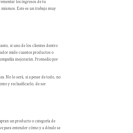
rementar los ingresos de tu
s mismos. Este es un trabajo muy
nto, si uno de los clientes dentro
cador mide cuantos productos o
 compañía mejorarán. Promedio por
 No lo será, si a pesar de todo, no
nto y reclasificarlo, de ser
mpran un producto o categoría de
irve para entender cómo y a dónde se