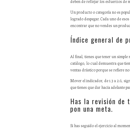
deben de reflejar los esfuerzos de 
Un producto o categoría no es popu
logrado despegar. Cada uno de esos
encontrar que no vendes un product
Índice general de p
Al final, tienes que tener un simpl
catálogo, lo cual demuestra que tien
ventas drástico porque se refiere no 
Mover el indicador, de 1.3 a 2.6, sig
que tienes que dar hacia adelante pa
Has la revisión de 
pon una meta.
Si has seguido el ejercicio al momen