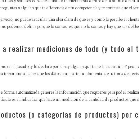
o risas y saludos cordiales cuando tu cliente está dentro de tu ámbito de influe
 preguntas a alguien que te diferencia de tu competencia y te contesta que el ser
servicio, no puede articular una idea clara de que es y como lo percibe el clie
 y no podemos definir porqué lo somos, es que no lo somos y hay que ser delibe
a realizar mediciones de todo (y todo el 
 en el pasado, y lo declaro por si hay alguien que tiene la duda aún. Y peor, 
ma importancia hacer que los datos sean parte fundamental de tu toma de deci
de forma automatizada generes la información que requieres para poder realiza
artículo es el indicador que hace un medición de la cantidad de productos que 
roductos (o categorías de productos) por c