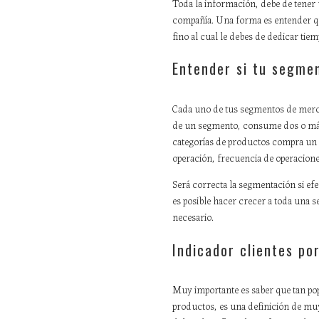
Toda la información, debe de tener 
compañía. Una forma es entender qu
fino al cual le debes de dedicar tie
Entender si tu segme
Cada uno de tus segmentos de mercad
de un segmento, consume dos o más 
categorías de productos compra un 
operación, frecuencia de operacione
Será correcta la segmentación si ef
es posible hacer crecer a toda una s
necesario.
Indicador clientes po
Muy importante es saber que tan pop
productos, es una definición de muy 