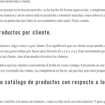
mercadotecnia y ventas.
lar porque no lo has promovido, se ha hecho de forma equivocada, o simpleme
 escenarios y otros tantos más te ayudarán a entender muchas cosas sobre tu 
o en particular por falta de un suministro adecuado. Todo cuenta.
roductos por cliente.
e número. Algo como 1.3 por cliente. Eso significará que un cliente en promedi
es una gran trabajo por hacer para llevarlo de 1.3 a 2, o a 3. Este movimiento p
a un cliente, sino al promedio de todos los clientes.
nifica que tus clientes consumirán el doble de cosas contigo. Esto puede no ser 
ra ir creciendo las ventas. La competencia es feroz, así que hay que estar prepa
tu catálogo de productos con respecto a lo
to, tendrás a la mano un número, como se dijo en la sección anterior. Y para q