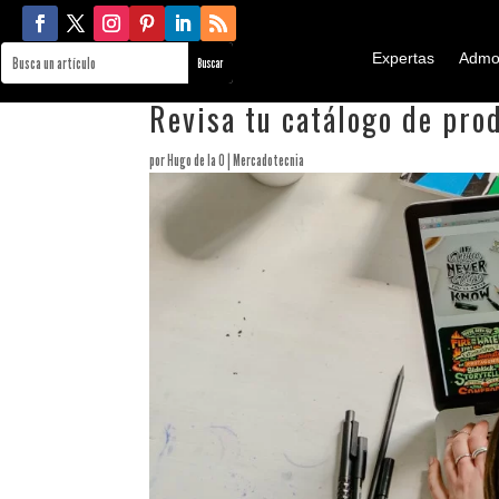
Expertas
Admo
Revisa tu catálogo de pro
por
Hugo de la O
|
Mercadotecnia