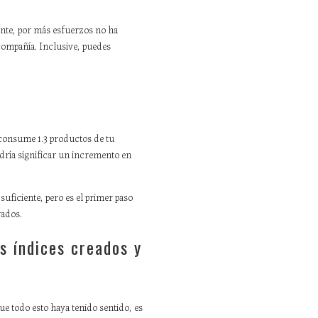
nte, por más esfuerzos no ha
compañía. Inclusive, puedes
o consume 1.3 productos de tu
odría significar un incremento en
suficiente, pero es el primer paso
rados.
s índices creados y
ue todo esto haya tenido sentido, es