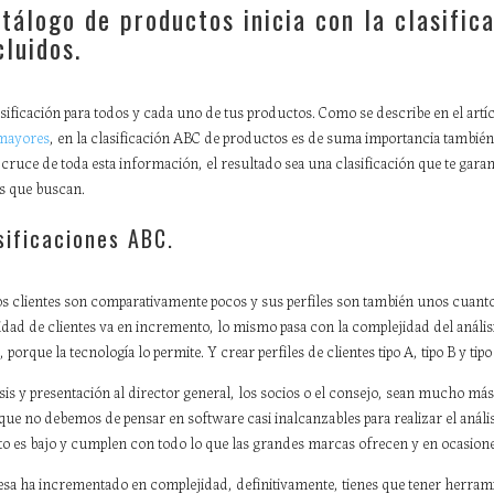
atálogo de productos inicia con la clasifi
cluidos.
asificación para todos y cada uno de tus productos. Como se describe en el artí
 mayores
, en la clasificación ABC de productos es de suma importancia también
l cruce de toda esta información, el resultado sea una clasificación que te gara
s que buscan.
sificaciones ABC.
s clientes son comparativamente pocos y sus perfiles son también unos cuantos
tidad de clientes va en incremento, lo mismo pasa con la complejidad del análi
 porque la tecnología lo permite. Y crear perfiles de clientes tipo A, tipo B y tipo
isis y presentación al director general, los socios o el consejo, sean mucho más
ue no debemos de pensar en software casi inalcanzables para realizar el análi
ento es bajo y cumplen con todo lo que las grandes marcas ofrecen y en ocasione
resa ha incrementado en complejidad, definitivamente, tienes que tener herrami