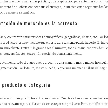
un fin práctico. Y nada más práctico, que la aplicación para entender como inc
e tanto de tu oferta conocen tus clientes y que tan bien están segmentados lo
mpo de manera sistemática.
ntación de mercado es la correcta.
o, comparten características demográficas, geográficas, de uso, etc. Por lo ta
productos, es muy factible que el resto del segmento pueda hacerlo. El indi
mismo cliente. Entre más grande sea el número, todos los indicadores de tu
s, conversión, etc., todos irán creciendo consistentemente.
ectivamente, todo el grupo puede crecer de una manera mas o menos homogénea.
egmentación. Por lo tanto, si esto sucede, requerirás un buen análisis del segme
r producto o categoría.
ulares son tus productos entre tus clientes. Cuántos clientes en promedio co
alta relevancia para el futuro de esa categoría o producto. Pero, también te s