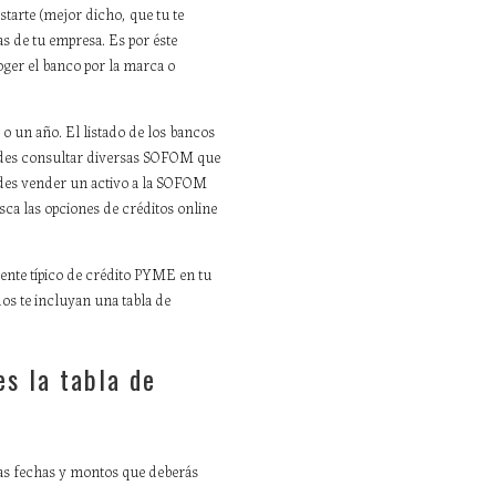
starte (mejor dicho, que tu te
s de tu empresa. Es por éste
oger el banco por la marca o
o un año. El listado de los bancos
edes consultar diversas SOFOM que
edes vender un activo a la SOFOM
sca las opciones de créditos online
iente típico de crédito PYME en tu
dos te incluyan una tabla de
es la tabla de
 las fechas y montos que deberás