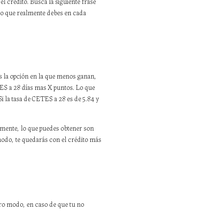
 crédito. Busca la siguiente frase
e lo que realmente debes en cada
es la opción en la que menos ganan,
TES a 28 días mas X puntos. Lo que
i la tasa de CETES a 28 es de 5.84 y
lmente, lo que puedes obtener son
modo, te quedarás con el crédito más
tro modo, en caso de que tu no