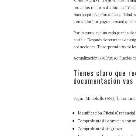
Sánchez(2018) “Un presupuesto obli
tomar las mejores decisiones.” Y así
buena optimización de las utilidade
demandará un pago mensual que incl
Por lo tanto, evalúa cada partida d
posible. Después de terminar de asi
reducciones. Te sorprenderás de los 
Actualización 15/08/2020: Puedes con
Tienes claro que re
documentación vas a
Según Mi Bolsillo (2019) la docume
Identificación Oficial (Credencia
Comprobante de domicilio con a
Comprobante de ingresos