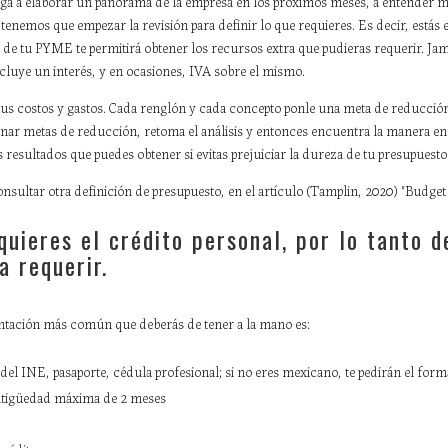
ga a elaborar un panorama de la empresa en los próximos meses, a entender me
 tenemos que empezar la revisión para definir lo que requieres. Es decir, está
s de tu PYME te permitirá obtener los recursos extra que pudieras requerir. Ja
uye un interés, y en ocasiones, IVA sobre el mismo.
e tus costos y gastos. Cada renglón y cada concepto ponle una meta de reducció
gnar metas de reducción, retoma el análisis y entonces encuentra la manera en 
resultados que puedes obtener si evitas prejuiciar la dureza de tu presupuesto
sultar otra definición de presupuesto, en el artículo (Tamplin, 2020) "Budget 
quieres el crédito personal, por lo tanto d
 requerir.
ntación más común que deberás de tener a la mano es:
l del INE, pasaporte, cédula profesional; si no eres mexicano, te pedirán el fo
ntigüedad máxima de 2 meses