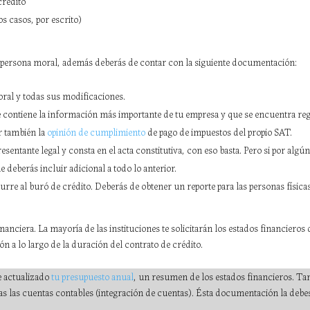
crédito
s casos, por escrito)
persona moral, además deberás de contar con la siguiente documentación:
oral y todas sus modificaciones.
 contiene la información más importante de tu empresa y que se encuentra regi
r también la
opinión de cumplimiento
de pago de impuestos del propio SAT.
resentante legal y consta en el acta constitutiva, con eso basta. Pero si por alg
ue deberás incluir adicional a todo lo anterior.
curre al buró de crédito. Deberás de obtener un reporte para las personas físic
anciera. La mayoría de las instituciones te solicitarán los estados financieros 
n a lo largo de la duración del contrato de crédito.
 actualizado
tu presupuesto
anual
, un resumen de los estados financieros. Tam
as las cuentas contables (integración de cuentas). Ésta documentación la debes