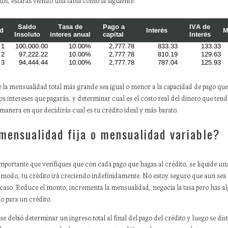
n, estarás viendo una tabla como la siguiente:
e la mensualidad total más grande sea igual o menor a la capacidad de pago q
 los intereses que pagarás, y determinar cual es el costo real del dinero que tend
manera en que decidirás cual es tu crédito ideal y más barato.
mensualidad fija o mensualidad variable?
importante que verifiques que con cada pago que hagas al crédito, se liquide u
ro modo, tu crédito irá creciendo indefinidamente. No estoy seguro que aun sea 
u caso. Reduce el monto, incrementa la mensualidad, negocia la tasa pero has a
o para un crédito.
se debió determinar un ingreso total al final del pago del crédito y luego se di