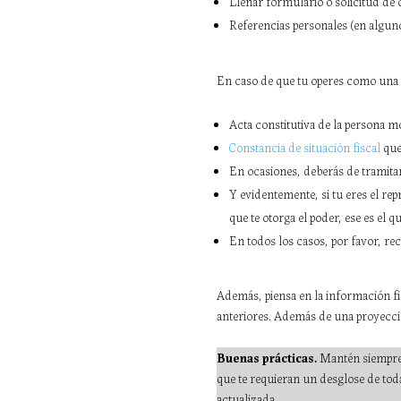
Llenar formulario o solicitud de 
Referencias personales (en alguno
En caso de que tu operes como una 
Acta constitutiva de la persona m
Constancia de situación fiscal
que
En ocasiones, deberás de tramita
Y evidentemente, si tu eres el rep
que te otorga el poder, ese es el q
En todos los casos, por favor, re
Además, piensa en la información fin
anteriores. Además de una proyecció
Buenas prácticas.
Mantén siempre
que te requieran un desglose de tod
actualizada.