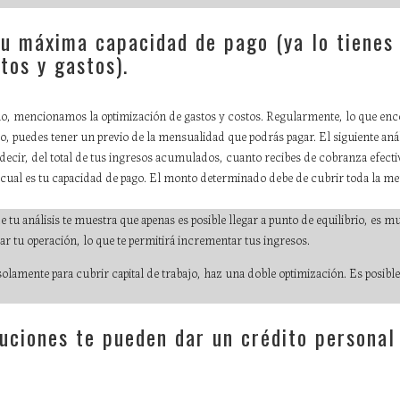
tu máxima capacidad de pago (ya lo tienes
tos y gastos).
ulo, mencionamos la optimización de gastos y costos. Regularmente, lo que en
 puedes tener un previo de la mensualidad que podrás pagar. El siguiente análi
decir, del total de tus ingresos acumulados, cuanto recibes de cobranza efectiva
r cual es tu capacidad de pago. El monto determinado debe de cubrir toda la me
de tu análisis te muestra que apenas es posible llegar a punto de equilibrio, es 
ar tu operación, lo que te permitirá incrementar tus ingresos.
 solamente para cubrir capital de trabajo, haz una doble optimización. Es posible
tuciones te pueden dar un crédito personal