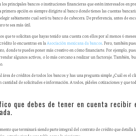
n los principales bancos o instituciones financieras que estén interesados en pre
primera opción es siempre dirigirte al banco donde tienes las cuentas bancaria
elegir sabiamente cual será tu banco de cabecera. De preferencia, antes de esc
ro te sea más útil.
os que te solicitan que hayas tenido una cuenta con ellos por al menos 6 meses 
crédito lo encuentras en la
Asociación mexicana da bancos
. Pero, también pu
nto, donde te puedes poner más creativo en cómo financiarte. Por ejemplo, pu
 arrendar algunos activos, o lo más cercano a realizar un factoraje. También, bu
o.
l área de créditos de todos los bancos y has una pregunta simple ¿Cuál es el cl
an cantidad de solicitudes e información. A todos, pídeles cotizaciones y que to
fico que debes de tener en cuenta recibir 
ada.
umento que terminará siendo parte integral del contrato de crédito que detalla