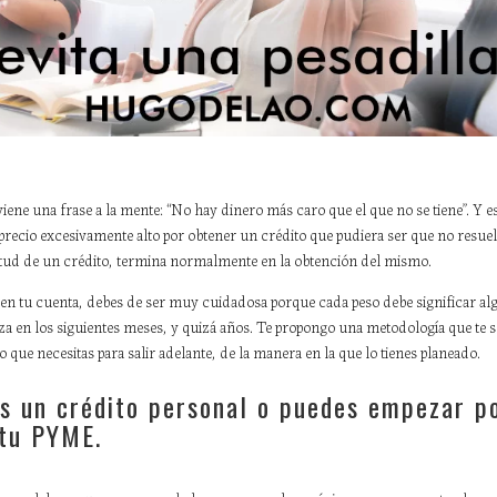
ene una frase a la mente: “No hay dinero más caro que el que no se tiene”. Y es
recio excesivamente alto por obtener un crédito que pudiera ser que no resuel
citud de un crédito, termina normalmente en la obtención del mismo.
en tu cuenta, debes de ser muy cuidadosa porque cada peso debe significar alg
za en los siguientes meses, y quizá años. Te propongo una metodología que te 
 que necesitas para salir adelante, de la manera en la que lo tienes planeado.
s un crédito personal o puedes empezar po
 tu PYME.