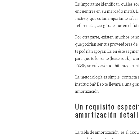
Es importante identificar, cuáles so
encuentres en su mercado meta). La 
motivo, que es tan importante saber 
referencias, asegúrate que en el futu
Por otra parte, existen muchos banc
que podrían ser tus proveedores de 
te podrían apoyar. Es en éste segme
para que te lo rente (lease back), o
100%, se volverán un hit muy pront
La metodología es simple, contacta a
institución? Eso te llevará a una gr
amortización.
Un requisito especí
amortización detall
La tabla de amortización, es el doc