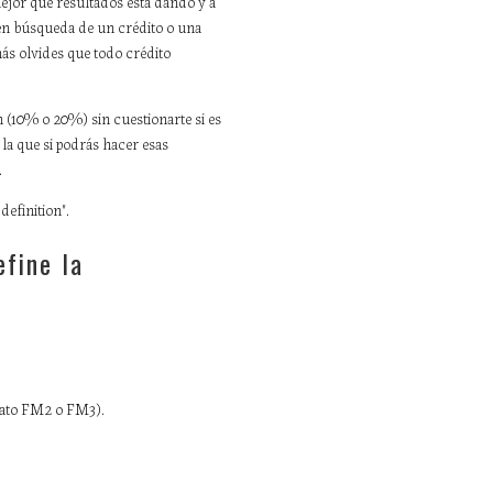
jor qué resultados está dando y a
s en búsqueda de un crédito o una
más olvides que todo crédito
n (10% o 20%) sin cuestionarte si es
la que si podrás hacer esas
.
definition".
efine la
rmato FM2 o FM3).