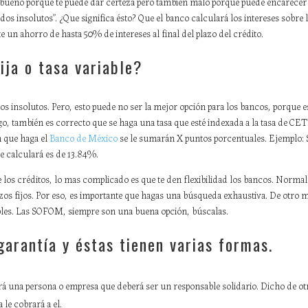
bueno porque te puede dar certeza pero también malo porque puede encarecer el
aldos insolutos”. ¿Que significa ésto? Que el banco calculará los intereses sobr
e un ahorro de hasta 50% de intereses al final del plazo del crédito.
ija o tasa variable?
dos insolutos. Pero, esto puede no ser la mejor opción para los bancos, porque 
, también es correcto que se haga una tasa que esté indexada a la tasa de CE
ón que haga el
Banco de México
se le sumarán X puntos porcentuales. Ejemplo: S
e calculará es de 13.84%.
los créditos, lo mas complicado es que te den flexibilidad los bancos. Norma
zos fijos. Por eso, es importante que hagas una búsqueda exhaustiva. De otro 
ibles. Las SOFOM, siempre son una buena opción, búscalas.
garantía y éstas tienen varias formas.
erá una persona o empresa que deberá ser un responsable solidario. Dicho de o
a le cobrará a el.