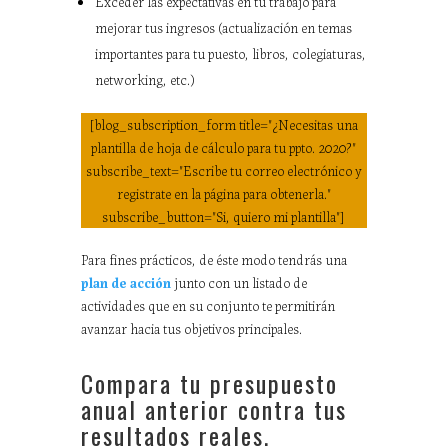
Exceder las expectativas en tu trabajo para
mejorar tus ingresos (actualización en temas
importantes para tu puesto, libros, colegiaturas,
networking, etc.)
[blog_subscription_form title="¿Necesitas una
plantilla de hoja de cálculo para tu ppto. 2020?"
subscribe_text="Escribe tu correo electrónico y
registrate en la página para obtenerla."
subscribe_button="Si, quiero mi plantilla"]
Para fines prácticos, de éste modo tendrás una
plan de acción
junto con un listado de
actividades que en su conjunto te permitirán
avanzar hacia tus objetivos principales.
Compara tu presupuesto
anual anterior contra tus
resultados reales.