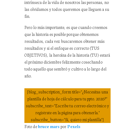
intrínseca de la vida de nosotros las personas, no
las olvidamos y todos queremos que lleguen a su
fin.
Pero lo más importante, es que cuando creemos
que la historia es posible porque obtenemos
resultados, cada vez buscaremos obtener más
resultados y si el enfoque es correcto (TUS
OBJETIVOS), la heroína de la historia (TU) estará
el próximo diciembre felizmente cosechando
todo aquello que sembró y cultivo a lo largo del
año.
[blog_subscription_form title="¿Necesitas una
plantilla de hoja de cálculo para tu ppto. 2020?"
subscribe_text="Escribe tu correo electrónico y
registrate en la página para obtenerla."
subscribe_button="Si, quiero mi plantilla"]
Foto de
bruce mars
por
Pexels