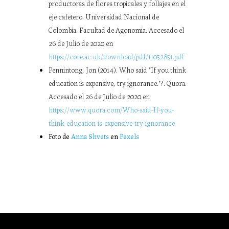
productoras de flores tropicales y follajes en el
eje cafetero. Universidad Nacional de
Colombia. Facultad de Agonomia. Accesado el
26 de Julio de 2020 en
https://core.ac.uk/download/pdf/11052851.pdf
Pennintong, Jon (2014). Who said "If you think
education is expensive, try ignorance."?. Quora.
Accesado el 26 de Julio de 2020 en
https://www.quora.com/Who-said-If-you-
think-education-is-expensive-try-ignorance
Foto de
Anna Shvets
en
Pexels