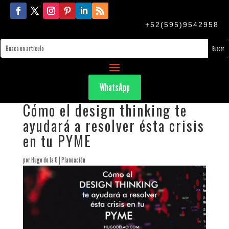
+52(595)9542958
WhatsApp
Cómo el design thinking te
ayudará a resolver ésta crisis
en tu PYME
por
Hugo de la O
|
Planeación