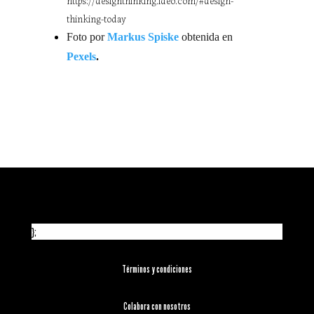
thinking-today
F
oto por
Markus Spiske
o
btenida en
Pexels
.
};
Términos y condiciones
Colabora con nosotros