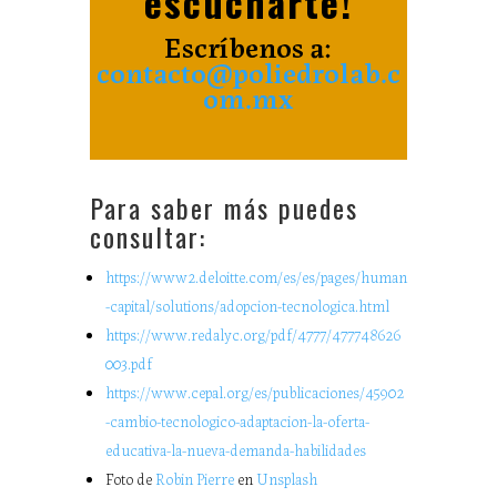
escucharte!
Escríbenos a:
contacto@poliedrolab.c
om.mx
Para saber más puedes
consultar:
https://www2.deloitte.com/es/es/pages/human
-capital/solutions/adopcion-tecnologica.html
https://www.redalyc.org/pdf/4777/477748626
003.pdf
https://www.cepal.org/es/publicaciones/45902
-cambio-tecnologico-adaptacion-la-oferta-
educativa-la-nueva-demanda-habilidades
Foto de
Robin Pierre
en
Unsplash