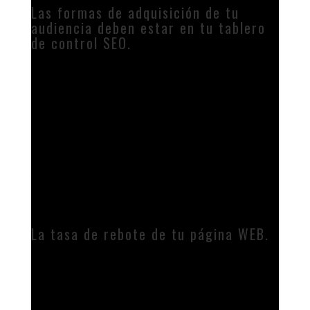
Las formas de adquisición de tu
audiencia deben estar en tu tablero
de control SEO.
Éstas formas de adquisición de audiencia, significa como es
localizado tu sitio WEB, las 4 principales son referencias
Directas (que escribieron tu dominio en su navegador),
referidos (que un sitio tercero refirió tu sitio por algún
motivo), búsqueda orgánica (que te encontraron haciendo
una búsqueda por alguna de las keywords con las que estás
relacionada), redes sociales (las que te encontraron por
publicaciones en diversas redes sociales). Es posible, que toda
ésta información la encuentres en Google Analytics. Además,
también encuentras:
La tasa de rebote de tu página WEB.
Se trata de un indicador que mide cuantas de las visitas que
recibe tu página WEB, efectivamente se quedan a verla y por
cuanto tiempo. Inclusive, si las personas pasan tiempo en ella,
puedes llegar a medir las interacciones que hay en tu página y