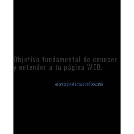
sepas claramente cual es el papel de tu página WEB en tu
proceso de ventas. Lo entendido, es que la presencia WEB que
tienes debe ser un generador de prospectos para que puedas
contactarlos con otras formas de conversión. Inclusive, si
además de una página, también tienes una tienda en línea, pues
tu objetivo es mas claro aún, debes de lograr un pedido y un
pago, es decir, un cliente nuevo.
Objetivo fundamental de conocer
y entender a tu página WEB.
Éste debe de ser muy simple, tu página WEB debe de cumplir
un objetivo dentro de la
estrategia de mercadotecnia
global de
tu compañía. Cómo consecuencia, no es un esfuerzo aislado,
sino que debe de existir una conexión real entre ésta y el resto
de tu equipo de mercadotecnia y ventas que es diferente a
recibir por correo electrónico los prospectos que se
obtuvieron. Existen una gran cantidad de automatismos,
inclusive inteligencia artificial que logran mayores y mejores
resultados de las páginas WEB, pero para que todo ésto