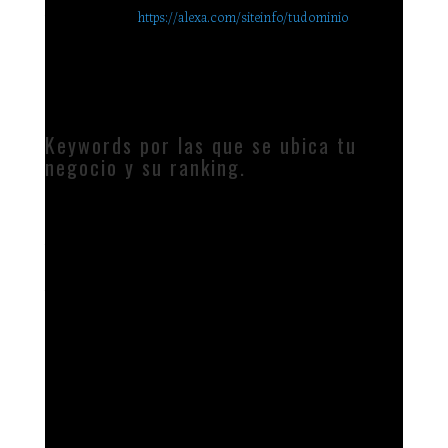
identifica como
https://alexa.com/siteinfo/tudominio
y que
finalmente, te dará una serie de resultados. El más importante
es, el recuadro Alexa rank, donde aparecerá la posición de tu
dominio según Alexa y el rank de tu dominio en un país
específico.
Keywords por las que se ubica tu
negocio y su ranking.
Reitero la importancia de entender que tu negocio en internet
es tu página WEB. Sin página web, todas las métricas que
propongo solicites a tu equipo se encuentren en tu tablero de
control SEO, no tienen sentido. Las keywords, son las
palabras o frases por las cuales tu página web es alcanzada por
los buscadores web, principalmente el buscador de Google.
En éste tema, existe un robot de búsqueda conocido como
Google Bot que (Maciá, n.d.) “que rastrea las diferentes páginas
web accesibles, para ver su contenido, clasificarlo e indexarlo
en su índice”. Ésta información la encuentras en Google
Search Console.