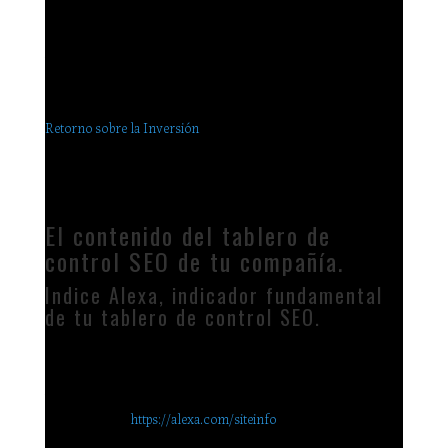
negocios o CEO como tú. Además, de la inversión que haz
realizado (o no) en tu presencia en la red y entender la
importancia que tiene que tengas una página web como piedra
angular de tu contenido en Internet. Por otra parte, la forma
en que puedes revisar día con día, si existe un verdadero
Retorno sobre la Inversión
realizada. Lo anterior, tiene mucho
que ver con estadísticas que es posible obtenerlas de sistemas
automáticamente, hay algunas otras que no son así. Aquí
hablamos de todas.
El contenido del tablero de
control SEO de tu compañía.
Indice Alexa, indicador fundamental
de tu tablero de control SEO.
El primer indicador, que debe ser incluido en tus mediciones
de resultados de la página WEB, te sugiero que sea el
indicador de Alexa, para efectos prácticos la consulta la
encuentras en
https://alexa.com/siteinfo
. El resultado de ésta
consulta al capturar tu dominio generará una consulta que se