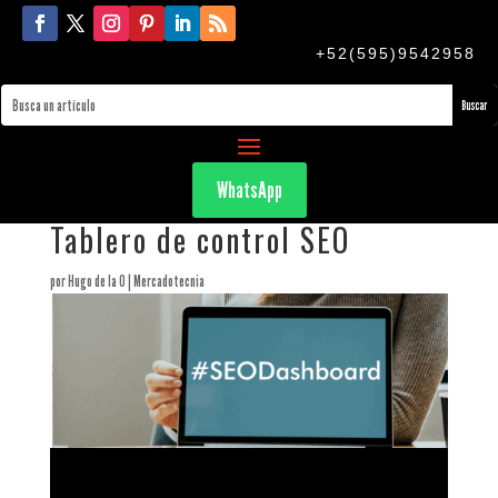
+52(595)9542958
WhatsApp
Tablero de control SEO
por
Hugo de la O
|
Mercadotecnia
Tablero de control SEO, es una historia que trata de una
compañía como la tuya, y probablemente de un dueño de