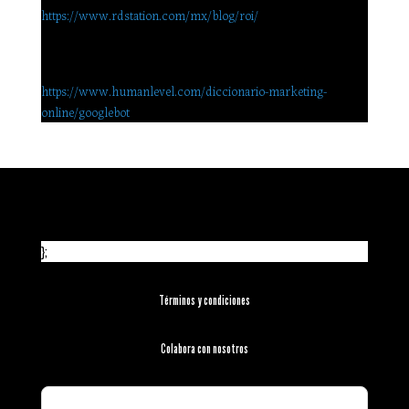
https://www.rdstation.com/mx/blog/roi/
Maciá, Fernando (n.d.). Googlebot. Diccionario de Marketing
Online. Accesado el 03 de Septiembre de 2019 en
https://www.humanlevel.com/diccionario-marketing-
online/googlebot
};
Términos y condiciones
Colabora con nosotros