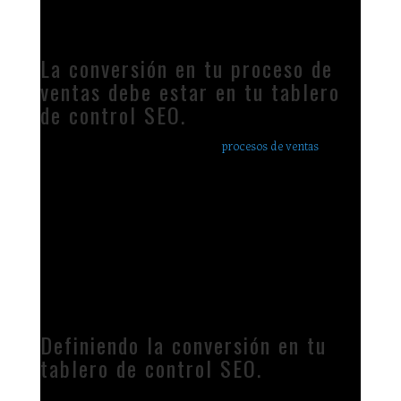
así ver el comportamiento que una persona promedio tiene en
el portal de tu compañía.
La conversión en tu proceso de
ventas debe estar en tu tablero
de control SEO.
En el pasado hemos hablado de los
procesos de ventas
.
Cuando tienes un proceso de ventas, tienes claramente
definidos los pasos por medio de los cuales un prospecto
(alguien interesado en tu producto o servicio) va recorriendo
una serie de etapas que le permiten estar informado,
incrementar y delimitar su conocimiento de ti y sus
necesidades, hasta que finalmente se convierten en un cliente
satisfecho que realizará compras recurrentes (si tu tienes esa
opción) de tus productos o servicios.
Definiendo la conversión en tu
tablero de control SEO.
Lo más importante de todo el tablero de control SEO es que